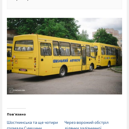
Пов’язано
Шосткинська та ще чотири
Через ворожий обстріл
громади Сумщини
ділянки залізничної