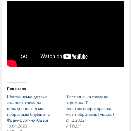
Пов’язано
Шосткинська дитяча
Шосткинська громада
лікарня отримала
отримала 11
обладнання від міст-
електрогенераторів від
побратимів Слубіце та
міст-побратимів (+відео)
Франкфурт-на-Одері
21.12.2022
19.04.2023
У "Події"