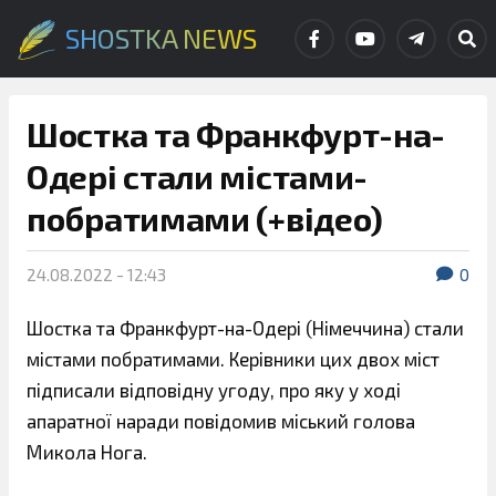
SHOSTKA NEWS
Шостка та Франкфурт-на-
Одері стали містами-
побратимами (+відео)
24.08.2022 - 12:43
0
Шостка та Франкфурт-на-Одері (Німеччина) стали
містами побратимами. Керівники цих двох міст
підписали відповідну угоду, про яку у ході
апаратної наради повідомив міський голова
Микола Нога.