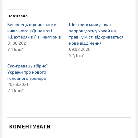
Пов’язано
Бишовець оцінив шанси
Шосткинських дівчат
київського «Динамо» і
запрошують у хокей на
«Шахтаря» в Лізі чемпіонів
траві: у місті відкривається
31.08.2021
нове відділення
У "Події"
09.02.2026
У "Діти"
Екс-гравець збірної
України про нового
головного тренера
26.08.2021
У "Події"
КОМЕНТУВАТИ