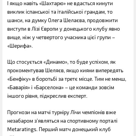
І якщо навіть «Шахтарю» не вдасться кинути
виклик іспанської та італійської грандам, то
шанси, на думку Олега Шелаєва, продовжити
виступи в Лізі Європи у донецького клубу явно
вище, ніж у четвертого учасника цієї групи –
«Шерифа».
Що стосується «Динамо», то буде успіхом, як
прокоментував Шеляєв, якщо кияни випередять
«Бенфіку» в боротьбі за третє місце. Тим не менш,
«Баварія» і «Барселона» – це команди зовсім
іншого рівня, підкреслив експерт.
Прогнози на матчі турніру Лічи чемпіонів вже
незабаром з’являться на спортивному порталі
Metaratings. Перший матч донецький клуб