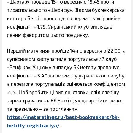
«Шахтар» проведе 15-го вересня о 19.45 проти
тираспольського «Шерифу». Відома букмекерська
контора Бетсіті пропонує на перемогу «гірників»
коефіцієнт – 1.79. Український клуб виглядає
явним фаворитом цього поєдинку.
Перший матч киян пройде 14-го вересня о 22.00, а
суперником виступатиме португальський клуб
«Бенфіка». У цьому випадку БК Betcity пропонує
коефіцієнт – 3.40 на перемогу українського клубу,
а перемога португальців оцінюється коефіцієнтом
2.15. Щоб зробити ці вигідні ставки, слід спершу
зареєструватись в БК Бетсіті, як це зробити легко
та правильно – за посиланням
https://metaratings.ru/best-bookmakers/bk-
betcity-registraciya/
.