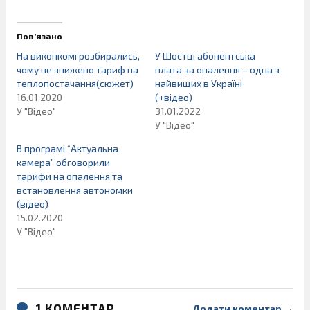
Пов’язано
На виконкомі розбирались,
У Шостці абонентська
чому не знижено тариф на
плата за опалення – одна з
теплопостачання(сюжет)
найвищих в Україні
16.01.2020
(+відео)
У "Відео"
31.01.2022
У "Відео"
В програмі “Актуальна
камера” обговорили
тарифи на опалення та
встановлення автономки
(відео)
15.02.2020
У "Відео"
1 КОМЕНТАР
Додати коментар →