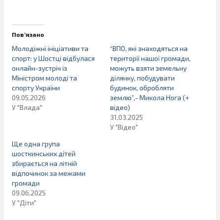
Пов’язано
Молодіжні ініціативи та
“ВПО, які знаходяться на
спорт: у Шостці відбулася
території нашої громади,
онлайн-зустріч із
можуть взяти земельну
Міністром молоді та
ділянку, побудувати
спорту України
будинок, обробляти
09.05.2026
землю”,- Микола Нога (+
У "Влада"
відео)
31.03.2025
У "Відео"
Ще одна група
шосткинських дітей
збирається на літній
відпочинок за межами
громади
09.06.2025
У "Діти"