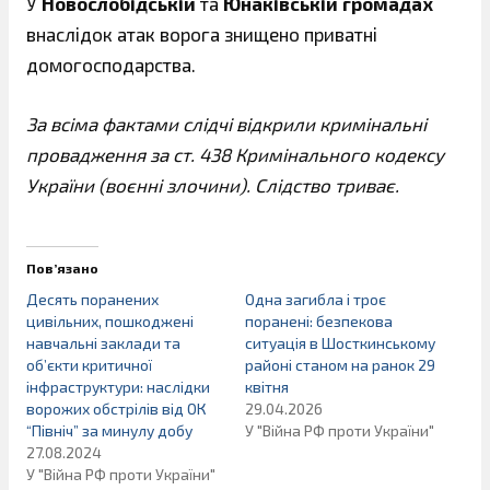
У
Новослобідській
та
Юнаківській громадах
внаслідок атак ворога знищено приватні
домогосподарства.
За всіма фактами слідчі відкрили кримінальні
провадження за ст. 438 Кримінального кодексу
України (воєнні злочини). Слідство триває.
Пов’язано
Десять поранених
Одна загибла і троє
цивільних, пошкоджені
поранені: безпекова
навчальні заклади та
ситуація в Шосткинському
об’єкти критичної
районі станом на ранок 29
інфраструктури: наслідки
квітня
ворожих обстрілів від ОК
29.04.2026
“Північ” за минулу добу
У "Війна РФ проти України"
27.08.2024
У "Війна РФ проти України"