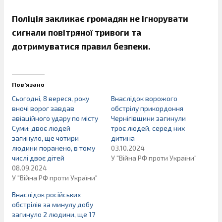
Поліція закликає громадян не ігнорувати
сигнали повітряної тривоги та
дотримуватися правил безпеки.
Пов’язано
Сьогодні, 8 вереся, року
Внаслідок ворожого
вночі ворог завдав
обстрілу прикордоння
авіаційного удару по місту
Чернігівщини загинули
Суми: двоє людей
троє людей, серед них
загинуло, ще чотири
дитина
людини поранено, в тому
03.10.2024
числі двоє дітей
У "Війна РФ проти України"
08.09.2024
У "Війна РФ проти України"
Внаслідок російських
обстрілів за минулу добу
загинуло 2 людини, ще 17