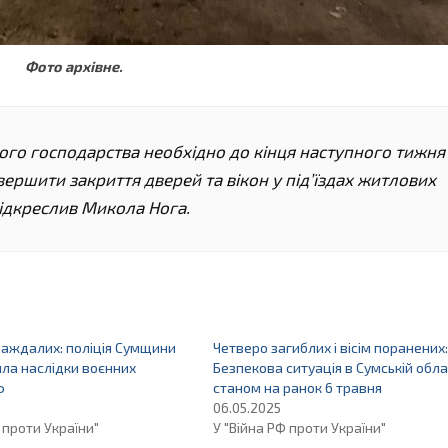
Фото архівне.
о господарства необхідно до кінця наступного тижня
ершити закриття дверей та вікон у під’їздах житлових
 підкреслив Микола Нога.
аждалих: поліція Сумщини
Четверо загиблих і вісім поранених:
ла наслідки воєнних
Безпекова ситуація в Сумській обла
ф
станом на ранок 6 травня
06.05.2025
 проти України"
У "Війна РФ проти України"