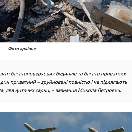
Фото архівне
яти багатоповерхових будинків та багато приватних
один приватний – зруйновані повністю і не підлягають
два дитячих садки, – зазначив Микола Петрович.