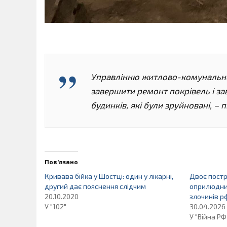
Управлінню житлово-комунальног
завершити ремонт покрівель і зав
будинків, які були зруйновані, –
Пов’язано
Кривава бійка у Шостці: один у лікарні,
Двоє постр
другий дає пояснення слідчим
оприлюдни
20.10.2020
злочинів р
У "102"
30.04.2026
У "Війна РФ