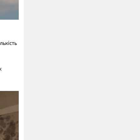
лькість
х