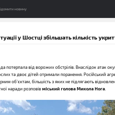
ідомити новину
уації у Шостці збільшать кількість укрит
а потерпала від ворожих обстрілів. Внаслідок атак оку
ослих та двоє дітей отримали поранення. Російський агр
ним об’єктам, більшість з яких не підлягають відновлен
атної наради розповів
міський голова Микола Нога
.