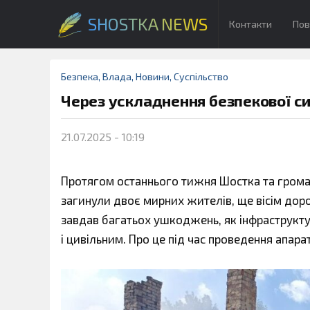
SHOSTKA NEWS
Контакти
Пов
Безпека
,
Влада
,
Новини
,
Суспільство
Через ускладнення безпекової сит
21.07.2025 - 10:19
Протягом останнього тижня Шостка та громад
загинули двоє мирних жителів, ще вісім дор
завдав багатьох ушкоджень, як інфраструктур
і цивільним. Про це під час проведення апар