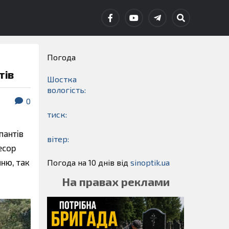
Погода
тів
Шостка
вологість:
0
тиск:
пантів
вітер:
есор
ню, так
Погода на 10 днів від
sinoptik.ua
На правах реклами