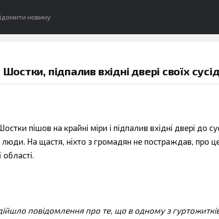
ідомити новину
Шостки, підпалив вхідні двері своїх сусід
остки пішов на крайні міри і підпалив вхідні двері до су
люди. На щастя, ніхто з громадян не постраждав, про ц
 області.
адійшло повідомлення про те, що в одному з гуртожиткі