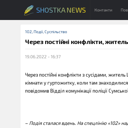
SHOSTKA NEWS
Контакти
Пов
102
,
Події
,
Суспільство
Через постійні конфлікти, житель 
19.06.2022 - 16:37
Через постійні конфлікти з сусідами, житель Ш
кімнати у гуртожитку, коли там знаходилися 
повідомив Відділ комунікації поліції Сумської
–
Подія сталася вдень. На спецлінію «102» н