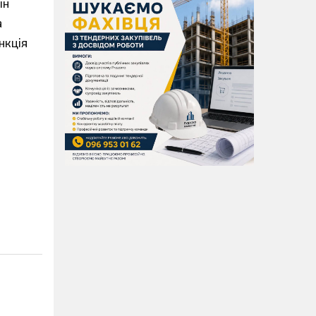
ін
а
нкція