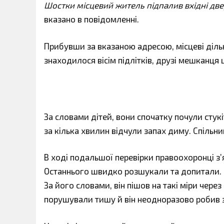
Шостки місцевий житель підпалив вхідні две
вказано в повідомленні.
Прибувши за вказаною адресою, місцеві дільни
знаходилося вісім підлітків, друзі мешканця 
За словами дітей, вони спочатку почули стукі
за кілька хвилин відчули запах диму. Спільн
В ході подальшої перевірки правоохоронці з’
Останнього швидко розшукали та допитали.
За його словами, він пішов на такі міри через 
порушували тишу й він неодноразово робив 