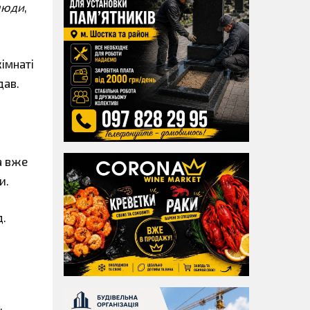
 люди
,
кімнаті
дав.
а вже
и.
д.