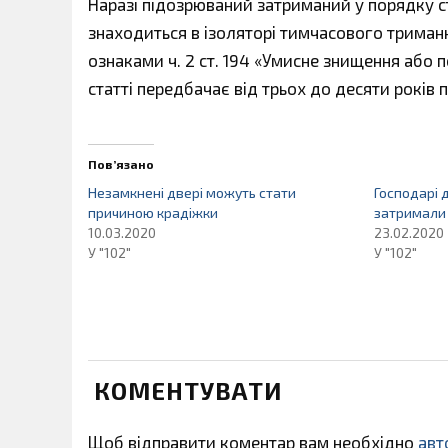
Наразі підозрюваний затриманий у порядку с
знаходиться в ізоляторі тимчасового триман
ознаками ч. 2 ст. 194 «Умисне знищення або
статті передбачає від трьох до десяти років 
Пов’язано
Незамкнені двері можуть стати
Господарі 
причиною крадіжки
затримали 
10.03.2020
23.02.2020
У "102"
У "102"
КОМЕНТУВАТИ
Щоб відправити коментар вам необхідно
авт