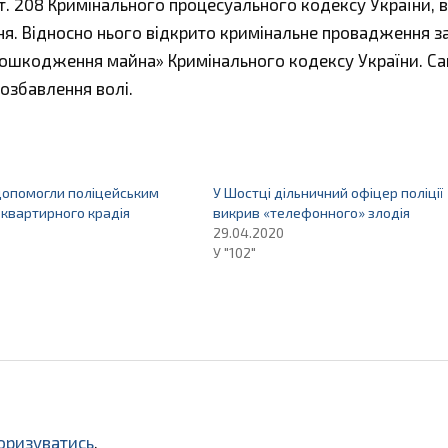
т. 208 Кримінального процесуального кодексу України, в
ня. Відносно нього відкрито кримінальне провадження з
 пошкодження майна» Кримінального кодексу України. Са
позбавлення волі.
допомогли поліцейським
У Шостці дільничний офіцер поліції
квартирного крадія
викрив «телефонного» злодія
29.04.2020
У "102"
оризуватись
.