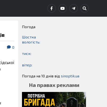
Погода
ів
Шостка
вологість:
0
тиск:
сідської
вітер:
е
Погода на 10 днів від
sinoptik.ua
На правах реклами
в