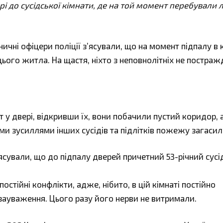
рі до сусідської кімнати, де на той момент перебували
чні офіцери поліції з’ясували, що на момент підпалу в 
цього житла. На щастя, ніхто з неповнолітніх не постраж
т у двері, відкривши їх, вони побачили пустий коридор, 
ими зусиллями інших сусідів та підлітків пожежу загасил
ясували, що до підпалу дверей причетний 53-річний сусі
постійні конфлікти, адже, нібито, в цій кімнаті постійно
зауваження. Цього разу його нерви не витримали.