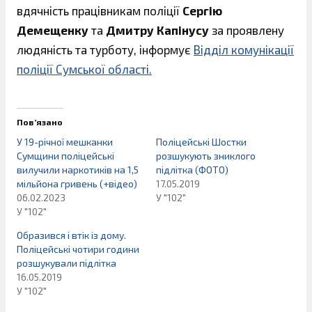
вдячність працівникам поліції
Сергію
Демещенку
та
Дмитру Капінусу
за проявлену
людяність та турботу, інформує
Відділ комунікації
поліції Сумської області.
Пов’язано
У 19-річної мешканки
Поліцейські Шостки
Сумщини поліцейські
розшукують зниклого
вилучили наркотиків на 1,5
підлітка (ФОТО)
мільйона гривень (+відео)
17.05.2019
06.02.2023
У "102"
У "102"
Образився і втік із дому.
Поліцейські чотири години
розшукували підлітка
16.05.2019
У "102"