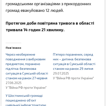
громадськими організаціями з прикордонних
громад евакуйовано 12 людей.
Протягом доби повітряна тривога в області
тривала 14 годин 21 хвилину.
Пов’язано
Через необережне
П’ятеро поранених, серед
поводження з вибуховим
них – дитина: безпекова
предметом, поранено
ситуація в Сумській області
підлітка: безпекова
станом на ранок 29 липня
ситуація в Сумській області
29.07.2025
станом на ранок 27 червня
У "Війна РФ проти України"
27.06.2025
У "Війна РФ проти України"
У Шосткинській громаді
пошкоджено об’єкт
цивільної інфраструктури: