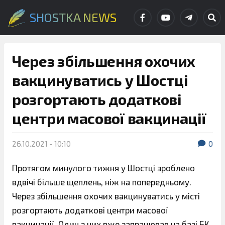
SHOSTKA NEWS
Через збільшення охочих
вакцинуватись у Шостці
розгортають додаткові
центри масової вакцинації
26.10.2021 - 10:10
0
Протягом минулого тижня у Шостці зроблено
вдвічі більше щеплень, ніж на попередньому.
Через збільшення охочих вакцинуватись у місті
розгортають додаткові центри масової
вакцинації. Один з них вже запрацював на базі БК