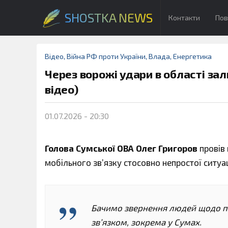
SHOSTKA NEWS
Контакти
Пов
Відео
,
Війна РФ проти України
,
Влада
,
Енергетика
Через ворожі удари в області зал
відео)
01.07.2026 - 20:30
Голова Сумської ОВА Олег Григоров
провів
мобільного зв’язку стосовно непростої ситуаці
Бачимо звернення людей щодо пе
зв’язком, зокрема у Сумах.