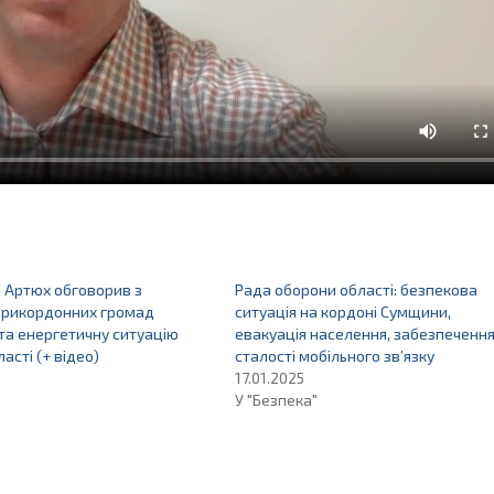
 Артюх обговорив з
Рада оборони області: безпекова
прикордонних громад
ситуація на кордоні Сумщини,
та енергетичну ситуацію
евакуація населення, забезпеченн
ласті (+ відео)
сталості мобільного зв’язку
17.01.2025
У "Безпека"