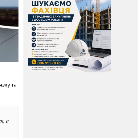
язку та
х, а