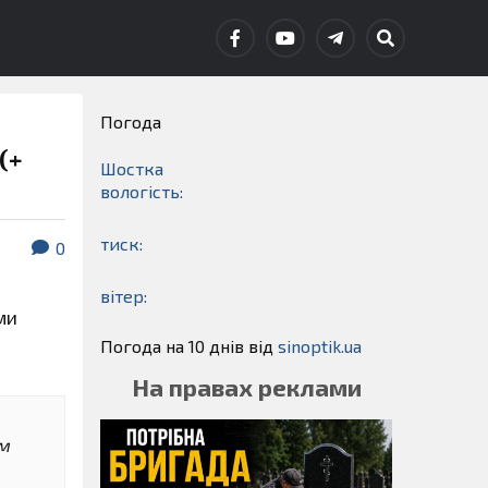
Погода
(+
Шостка
вологість:
тиск:
0
вітер:
ми
Погода на 10 днів від
sinoptik.ua
На правах реклами
им