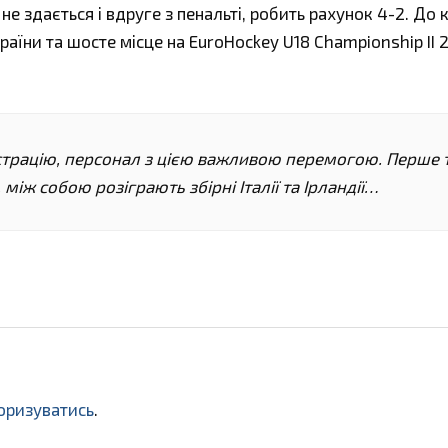
 не здається і вдруге з пенальті, робить рахунок 4-2. До 
країни та шосте місце на EuroHockey U18 Championship II 
ністрацію, персонал з цією важливою перемогою. Перше 
 між собою розіграють збірні Італії та Ірландії…
оризуватись
.