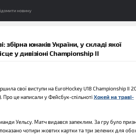
ідомити новину
: збірна юнаків України, у складі якої
це у дивізіоні Championship II
ершила свої виступи на EuroHockey U18 Championship II 2
а). Про це написали у Фейсбук-спільноті
Хокей на траві-
оманди Уельсу. Матч видався запеклим. За гру було приз
 показано чотири жовтих картки та три зелених для обо