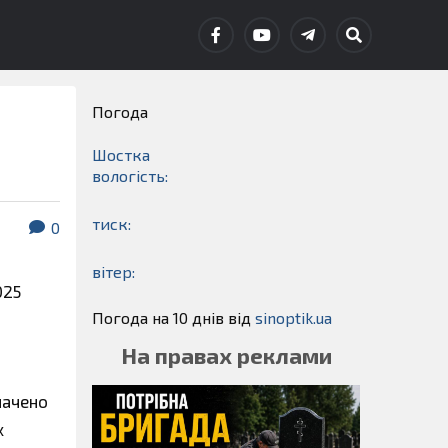
Погода
Шостка
вологість:
тиск:
0
вітер:
025
Погода на 10 днів від
sinoptik.ua
На правах реклами
начено
х