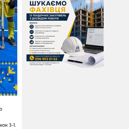
о
ок 3-1.