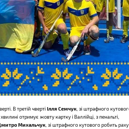
верті. В третій чверті
Ілля Семчук
, зі штрафного кутовог
 хвилині отримує жовту картку і Валлійці, з пенальті,
Дмитро Михальчук
, зі штрафного кутового робить рахун