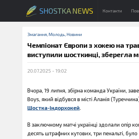
SHOSTKA NEWS
Контакти
Пов
Змагання
,
Молодь
,
Новини
Чемпіонат Європи з хокею на траві
виступили шосткинці, зберегла міс
20.07.2025 - 19:02
Вчора, 19 липня, збірна команда України, зав
Boys, який відбувся в місті Аланія (Туреччин
Шостка-індорхокей
.
В заключному матчі українці здолали опір к
десять штрафних кутових, три пенальті, було