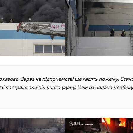
показово. Зараз на підприємстві ще гасять пожежу. Ста
які постраждали від цього удару. Усім їм надано необхід