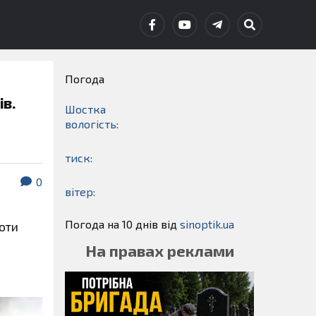
Погода
ів.
Шостка
вологість:
тиск:
0
вітер:
Погода на 10 днів від
sinoptik.ua
роти
На правах реклами