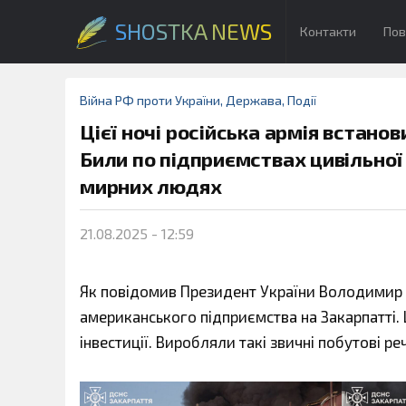
SHOSTKA NEWS
Контакти
Пов
Війна РФ проти України
,
Держава
,
Події
Цієї ночі російська армія встано
Били по підприємствах цивільної
мирних людях
21.08.2025 - 12:59
Як повідомив Президент України Володимир З
американського підприємства на Закарпатті. 
інвестиції. Виробляли такі звичні побутові ре