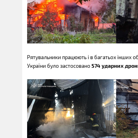
Рятувальники працюють і в багатьох інших обл
України було застосовано
574 ударних дрон