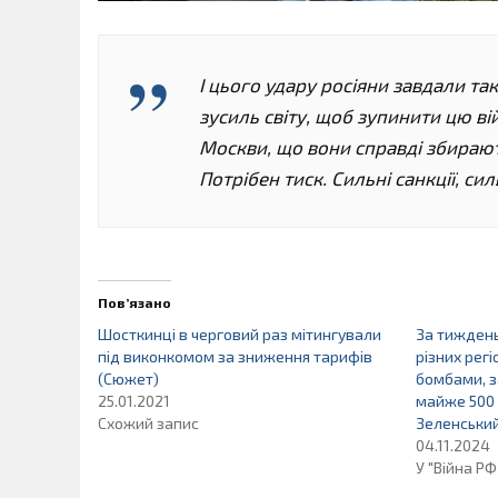
І цього удару росіяни завдали та
зусиль світу, щоб зупинити цю ві
Москви, що вони справді збирают
Потрібен тиск. Сильні санкції, си
Пов’язано
Шосткинці в черговий раз мітингували
За тиждень
під виконкомом за зниження тарифів
різних рег
(Сюжет)
бомбами, з
25.01.2021
майже 500 
Схожий запис
Зеленськи
04.11.2024
У "Війна РФ