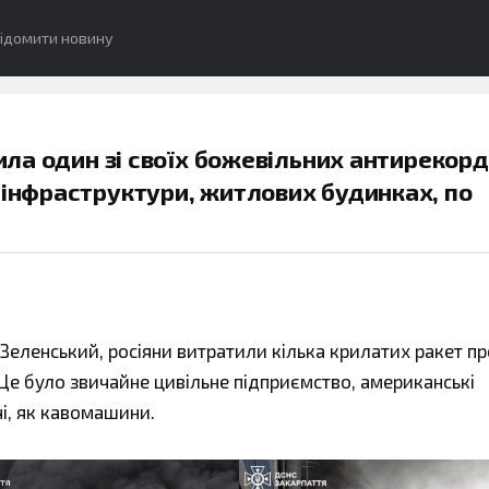
ідомити новину
вила один зі своїх божевільних антирекорд
 інфраструктури, житлових будинках, по
еленський, росіяни витратили кілька крилатих ракет п
Це було звичайне цивільне підприємство, американські
чі, як кавомашини.