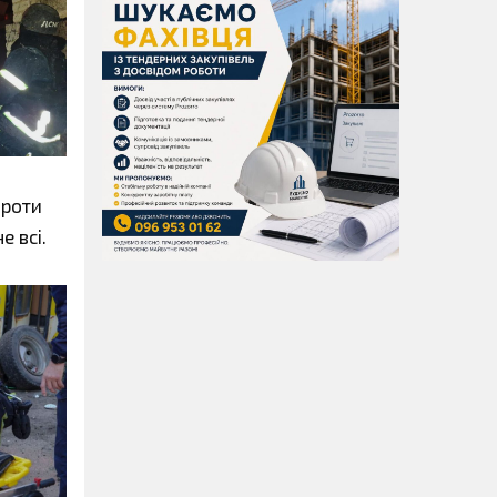
проти
е всі.