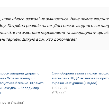
к, наче нічого взагалі не змінюється. Наче немає жодних
йну. Потрібна реакція на це. Досі немає жодного сигналу
ься йти на змістовні перемовини та завершувати цю ві
льні тарифи. Дякую всім, хто допомагає!
 росія завдала ударів по
Сили оборони взяли в полон перши
іонах України понад 900
військових КНДР, які воювали прот
апустила близько 30 ракет і
України на Курщині (+ відео)
«шахедів», – Володимир
11.01.2025
й
У "Відео"
 проти України"