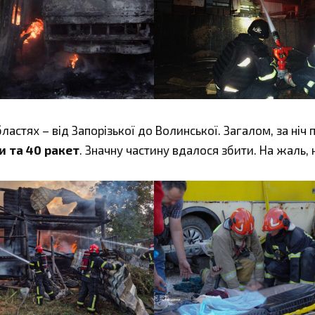
астях – від Запорізької до Волинської. Загалом, за ніч 
и та 40 ракет
. Значну частину вдалося збити. На жаль, н