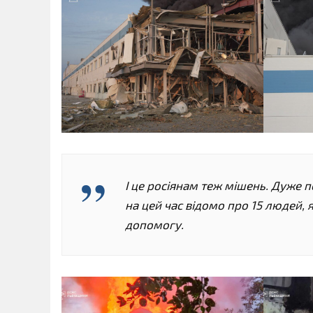
І це росіянам теж мішень. Дуже 
на цей час відомо про 15 людей, 
допомогу.