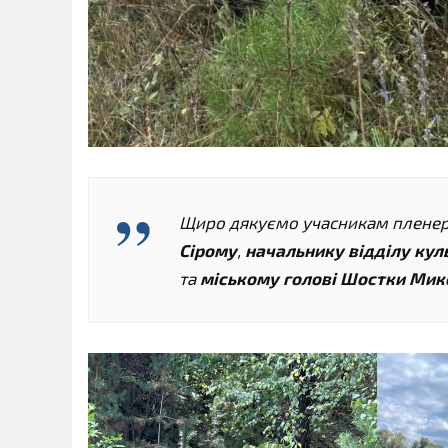
Щиро дякуємо учасникам плене
Сірому
,
начальнику відділу кул
та
міському голові Шостки Мик