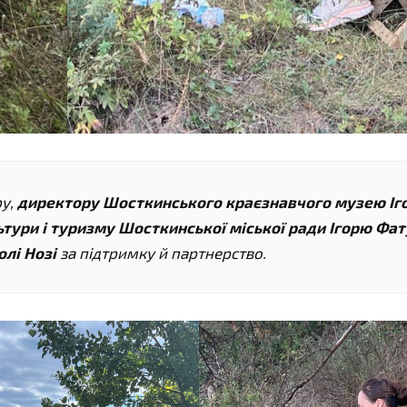
ру,
директору Шосткинського краєзнавчого музею Іг
ьтури і туризму Шосткинської міської ради Ігорю Фа
олі Нозі
за підтримку й партнерство.