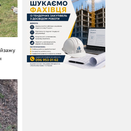
пейзажу
н