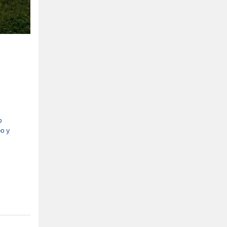
р
ю у