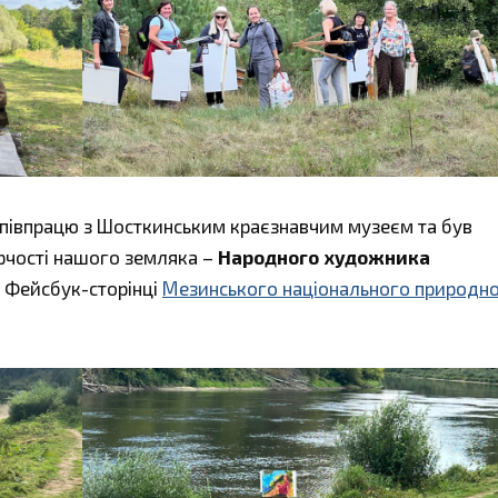
півпрацю з Шосткинським краєзнавчим музеєм та був
рчості нашого земляка –
Народного художника
 Фейсбук-сторінці
Мезинського національного природн