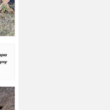
орю
туну