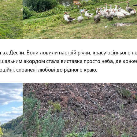
ах Десни. Вони ловили настрій річки, красу осіннього 
ршальним акордом стала виставка просто неба, де коже
ційні, сповнені любові до рідного краю.