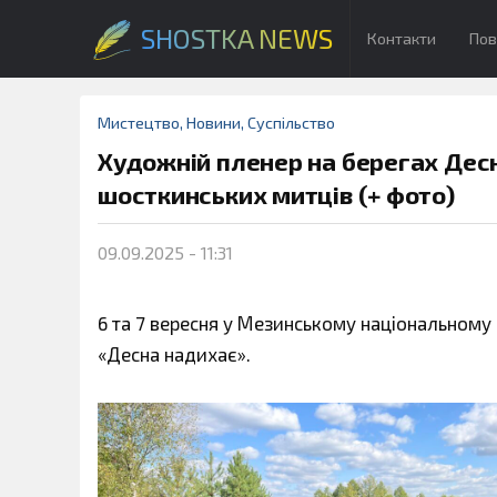
SHOSTKA NEWS
Контакти
Пов
Мистецтво
,
Новини
,
Суспільство
Художній пленер на берегах Десн
шосткинських митців (+ фото)
09.09.2025 - 11:31
6 та 7 вересня у Мезинському національном
«Десна надихає».