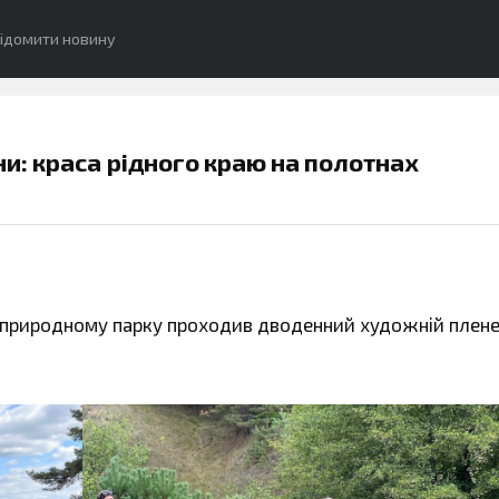
ідомити новину
и: краса рідного краю на полотнах
у природному парку проходив дводенний художній плен