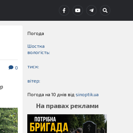
Погода
Шостка
вологість:
тиск:
0
вітер:
ер
Погода на 10 днів від
sinoptik.ua
На правах реклами