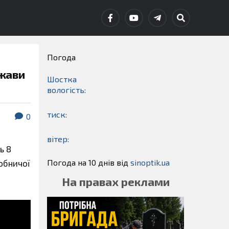
Погода
ржави
Шостка
вологість:
тиск:
0
вітер:
ь 8
Погода на 10 днів від
sinoptik.ua
робничої
На правах реклами