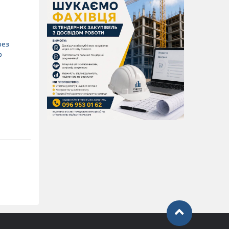
рез
ю