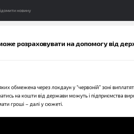
ідомити новину
 може розраховувати на допомогу від де
яких обмежена через локдаун у “червоній” зоні виплатят
іватись на кошти від держави можуть і підприємства ви
ати гроші – далі у сюжеті.