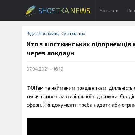
SHOSTKA NEWS
Контакти
Пов
Відео
,
Економіка
,
Суспільство
Хто з шосткинських підприємців
через локдаун
07.04.2021 - 16:19
ФОПам та найманим працівникам, діяльність 
тисяч гривень матеріальної підтримки. Спод
сфери. Які документи треба надати аби отрим