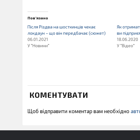
Пов’язано
Після Різдва на шосткинців чекає
Як отримат
локдаун – що він передбачає (сюжет)
ви підприє
06.01.2021
18.06.2020
У "Новини"
У "Відео"
КОМЕНТУВАТИ
Щоб відправити коментар вам необхідно
авт