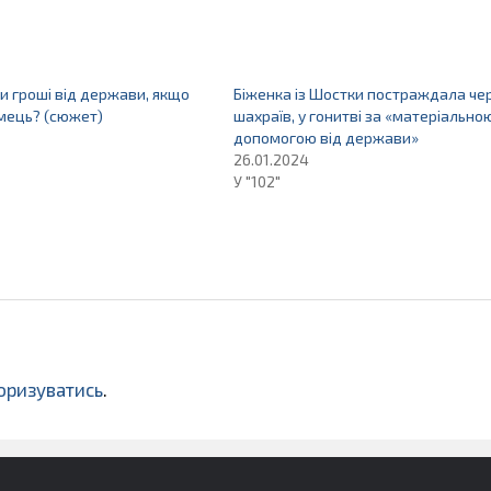
и гроші від держави, якщо
Біженка із Шостки постраждала че
мець? (сюжет)
шахраїв, у гонитві за «матеріально
допомогою від держави»
26.01.2024
У "102"
оризуватись
.