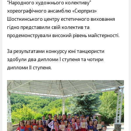
“Народного художнього колективу”
хореографічного ансамблю «Сюрприз»
Шосткинського центру естетичного виховання
гідно представили свій колектив та
продемонстрували високий рівень майстерності.
За результатами конкурсу юні танцюристи
здобули два дипломи І ступеня та чотири
дипломи ІІ ступеня.