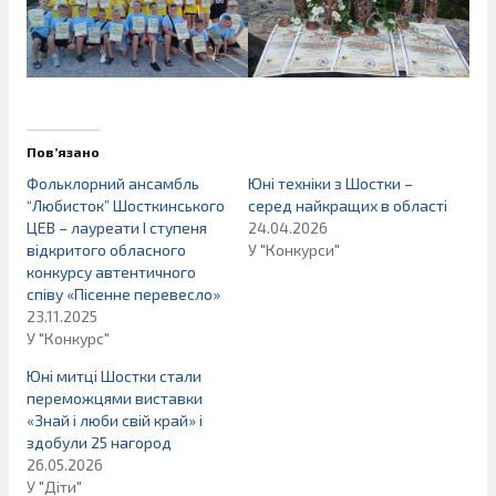
Пов’язано
Фольклорний ансамбль
Юні техніки з Шостки –
“Любисток” Шосткинського
серед найкращих в області
ЦЕВ – лауреати І ступеня
24.04.2026
відкритого обласного
У "Конкурси"
конкурсу автентичного
співу «Пісенне перевесло»
23.11.2025
У "Конкурс"
Юні митці Шостки стали
переможцями виставки
«Знай і люби свій край» і
здобули 25 нагород
26.05.2026
У "Діти"