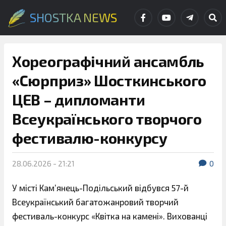
SHOSTKA NEWS
Хореографічний ансамбль
«Сюрприз» Шосткинського
ЦЕВ – дипломанти
Всеукраїнського творчого
фестивалю-конкурсу
28.06.2026 - 21:21
0
У місті Кам’янець-Подільський відбувся 57-й
Всеукраїнський багатожанровий творчий
фестиваль-конкурс «Квітка на камені». Вихованці