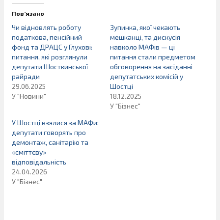
Пов’язано
Чи відновлять роботу
Зупинка, якої чекають
податкова, пенсійний
мешканці, та дискусія
фонд та ДРАЦС у Глухові:
навколо МАФів — ці
питання, які розглянули
питання стали предметом
депутати Шосткинської
обговорення на засіданні
райради
депутатських комісій у
29.06.2025
Шостці
У "Новини"
18.12.2025
У "Бізнес"
У Шостці взялися за МАФи:
депутати говорять про
демонтаж, санітарію та
«сміттєву»
відповідальність
24.04.2026
У "Бізнес"