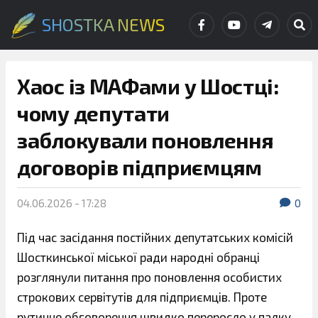
SHOSTKA NEWS
Хаос із МАФами у Шостці:
чому депутати
заблокували поновлення
договорів підприємцям
04.06.2026 - 17:28
0
Під час засідання постійних депутатських комісій
Шосткинської міської ради народні обранці
розглянули питання про поновлення особистих
строкових сервітутів для підприємців. Проте
рутинне обговорення швидко переросло у палку