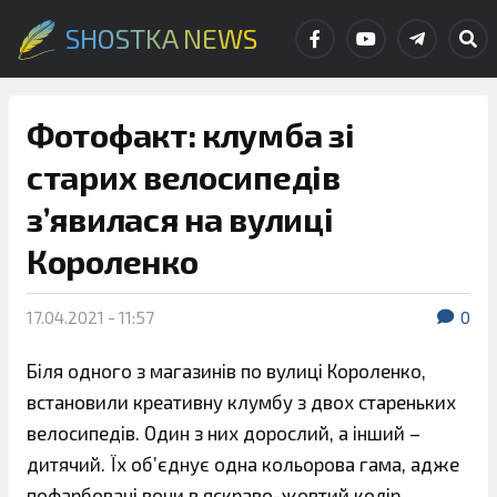
SHOSTKA NEWS
Фотофакт: клумба зі
старих велосипедів
з’явилася на вулиці
Короленко
17.04.2021 - 11:57
0
Біля одного з магазинів по вулиці Короленко,
встановили креативну клумбу з двох стареньких
велосипедів. Один з них дорослий, а інший –
дитячий. Їх об’єднує одна кольорова гама, адже
пофарбовані вони в яскраво-жовтий колір.