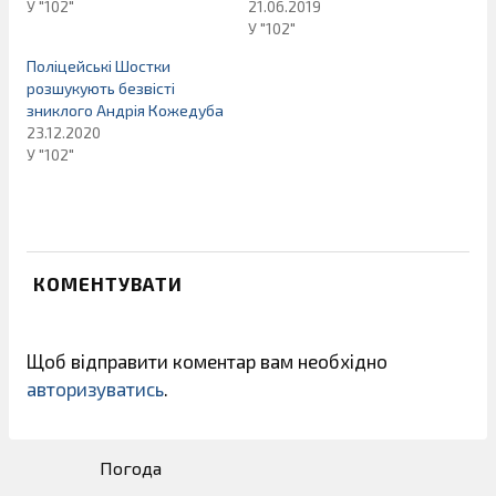
У "102"
21.06.2019
У "102"
Поліцейські Шостки
розшукують безвісті
зниклого Андрія Кожедуба
23.12.2020
У "102"
КОМЕНТУВАТИ
Щоб відправити коментар вам необхідно
авторизуватись
.
Погода