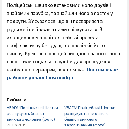
Поліцейські швидко встановили коло друзів і
знайомих парубка, та знайшли його в гостях у
подруги. З’ясувалося, що він посварився з
рідними і не бажав з ними спілкуватися. З
хлопцем ювенальні поліцейські провели
профілактичну бесіду щодо наслідків його
вчинку. Крім того, про цей випадок правоохоронці
сповістили соціальні служби для проведення
необхідної перевірки, повідомляє
Шосткинське
районне управління поліції
.
Пов’язано
УВАГА! Поліцейські Шостки
УВАГА! Поліцейські Шостки
розшукують безвісті
розшукують ще одного
зниклого чоловіка (фото)
безвісті зниклого
20.06.2019
заробітчанина (фото)