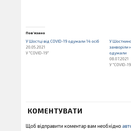
Пов’язано
У Шостці від COVID-19 одужали 14 осіб
У Шосткинс
20.05.2021
захворіли н
У "COVID-19"
одужали
08.07.2021
У "COVID-19
КОМЕНТУВАТИ
Щоб відправити коментар вам необхідно
авт