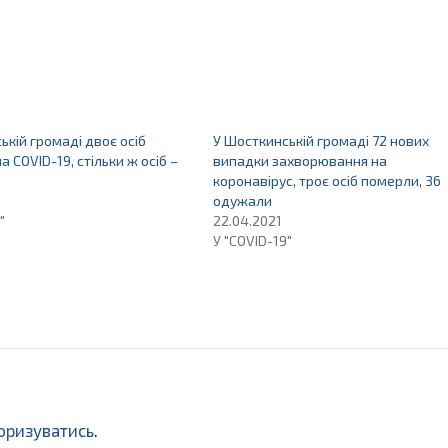
ькій громаді двоє осіб
У Шосткинській громаді 72 нових
а COVID-19, стільки ж осіб –
випадки захворювання на
коронавірус, троє осіб померли, 36
одужали
"
22.04.2021
У "COVID-19"
оризуватись
.