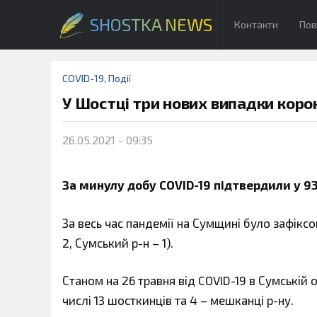
SHOSTKA NEWS
Контакти
Пов
COVID-19
,
Події
У Шостці три нових випадки коро
26.05.2021 - 09:35
За минулу добу COVID-19 підтвердили у 93 о
За весь час пандемії на Сумщині було зафіксо
2, Сумський р-н – 1).
Станом на 26 травня від COVID-19 в Сумській 
числі 13 шосткинців та 4 – мешканці р-ну.