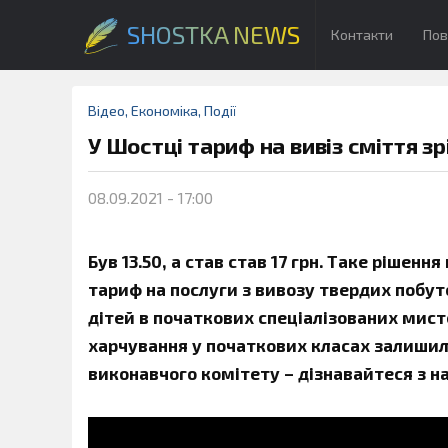
SHOSTKA NEWS
Контакти
Пов
Відео
,
Економіка
,
Події
У Шостці тариф на вивіз сміття зр
08.09.2021 - 17:00
Був 13.50, а став став 17 грн. Таке ріше
тариф на послуги з вивозу твердих побут
дітей в початкових спеціалізованих мист
харчування у початкових класах залишила
виконавчого комітету – дізнавайтеся з н