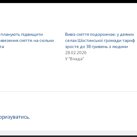
і планують підвищити
Вивіз сміття подорожчає: у деяких
ивезення сміття: на скільки
селах Шостинської громади тариф
та
зросте до 38 гривень з людини
28.02.2026
У "Влада"
оризуватись
.