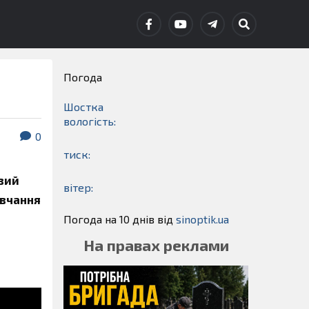
Погода
Шостка
вологість:
0
тиск:
овий
вітер:
авчання
Погода на 10 днів від
sinoptik.ua
На правах реклами