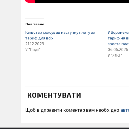
Пов’язано
Київстар скасував наступну плату за
У Воронеж
тариф для всіх
тариф на в
21.12.2023
зросте пла
У "Події"
04.06.2026
У "ЖКГ"
КОМЕНТУВАТИ
Щоб відправити коментар вам необхідно
авт