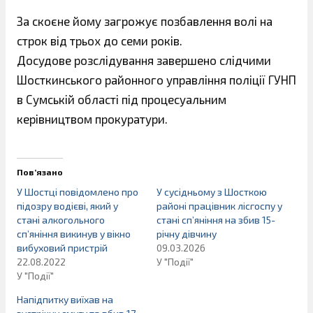
За скоєне йому загрожує позбавлення волі на
строк від трьох до семи років.
Досудове розслідування завершено слідчими
Шосткинського районного управління поліції ГУНП
в Сумській області під процесуальним
керівництвом прокуратури.
Пов’язано
У Шостці повідомлено про
У сусідньому з Шосткою
підозру водієві, який у
районі працівник лісгоспу у
стані алкогольного
стані сп’яніння на збив 15-
сп’яніння викинув у вікно
річну дівчину
вибуховий пристрій
09.03.2026
22.08.2022
У "Події"
У "Події"
Напідпитку виїхав на