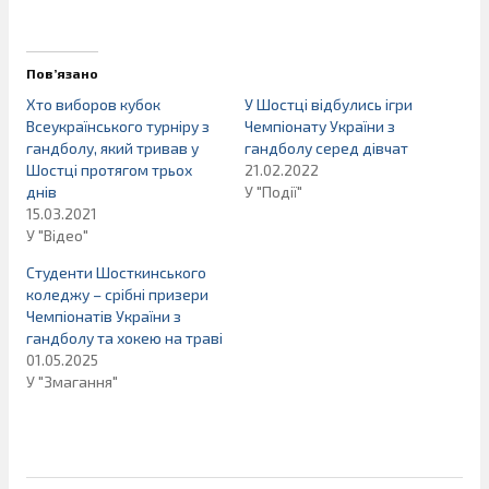
Пов’язано
Хто виборов кубок
У Шостці відбулись ігри
Всеукраїнського турніру з
Чемпіонату України з
гандболу, який тривав у
гандболу серед дівчат
Шостці протягом трьох
21.02.2022
днів
У "Події"
15.03.2021
У "Відео"
Студенти Шосткинського
коледжу – срібні призери
Чемпіонатів України з
гандболу та хокею на траві
01.05.2025
У "Змагання"