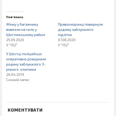
Пов’язано
Жінку у багажнику
Правоохоронці повернули
вивезли на село у
додому заблукалого
Шосткинському районі
підлітка
25.09.2020
07.08.2020
У "102"
У "102"
У Шостці поліцейські
оперативно розшукали
родину заблукалого 3-
річного хлопчика
26.04.2019
Схожий запис
КОМЕНТУВАТИ