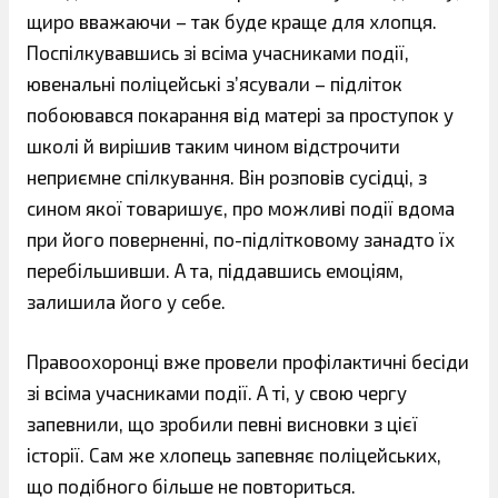
щиро вважаючи – так буде краще для хлопця.
Поспілкувавшись зі всіма учасниками події,
ювенальні поліцейські з’ясували – підліток
побоювався покарання від матері за проступок у
школі й вирішив таким чином відстрочити
неприємне спілкування. Він розповів сусідці, з
сином якої товаришує, про можливі події вдома
при його поверненні, по-підлітковому занадто їх
перебільшивши. А та, піддавшись емоціям,
залишила його у себе.
Правоохоронці вже провели профілактичні бесіди
зі всіма учасниками події. А ті, у свою чергу
запевнили, що зробили певні висновки з цієї
історії. Сам же хлопець запевняє поліцейських,
що подібного більше не повториться.