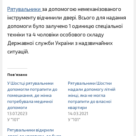
Рятувальники
за допомогою немеханізованого
інструменту відчинили двері. Всього для надання
допомоги було залучено 1 одиницю спеціальної
техніки та 4 чоловіки особового складу
Державної служби України з надзвичайних
ситуацій.
Пов’язано
У Шостці рятувальники
Рятувальники Шостки
допомогли потрапити до
надали допомогу літній
помешкання, де жінка
жінці, яка не могла
потребувала медичної
потрапити до власної
допомоги
квартири
13.07.2023
14.03.2021
У "101"
У "101"
Рятувальники відкрили
двері до квартири, де було