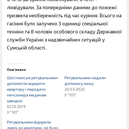
ліквідували. За попередніми даними до пожежі
призвела необережність під час куріння. Всього на
гасіння було залучено 3 одиниці спеціальної
техніки та 8 чоловік особового складу Державної
служби України з надзвичайних ситуацій у
Сумській області.
Пов’язано
Шосткинські рятувальники
Рятувальники надали
допомогли відкрити
допомогу жінці
квартиру і передати
20.03.2020
пенсіонера медикам
У "101"
швидкої
02.10.2019
У "101"
Рятувальники відкрили
двері до квартири, де було