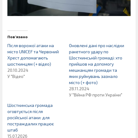
Пов’язано
Після ворожої атаки на
Оновлені дані про наслідки
місто UNICEF та Червоний
ракетного удару по
Хрест допомагають
Шосткинській громаді: хто
шосткинцям (+ відео)
прийшов на допомогу
20.10.2024
мешканцям громади та
У "Відео"
яких руйнувань зазнало
місто (+ фото)
28.11.2024
У "Війна РФ проти України"
Шосткинська громада
оговтується після
російської атаки: для
постраждалих працює
штаб
15.07.2026