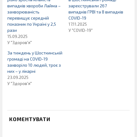
випадків хвороби Лайма –
зареєстрували 267
захворюваність
випадків ГРВІ та 8 випадків
перевищує середній
COVID-19
показник по Україні у 2,5
17.11.2025
рази
У "COVID-19"
15.09.2025
У "Здоров'я"
За тиждень у Шосткинській
громаді на COVID-19
захворіло 10 людей, троє з
них – у лікарні
23.09.2025
У "Здоров'я"
КОМЕНТУВАТИ