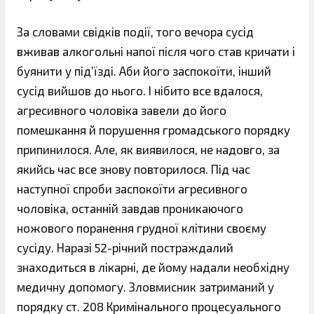
За словами свідків події, того вечора сусід
вживав алкогольні напої після чого став кричати і
буянити у під’їзді. Аби його заспокоїти, інший
сусід вийшов до нього. І нібито все вдалося,
агресивного чоловіка завели до його
помешкання й порушення громадського порядку
припинилося. Але, як виявилося, не надовго, за
якийсь час все знову повторилося. Під час
наступної спроби заспокоїти агресивного
чоловіка, останній завдав проникаючого
ножового поранення грудної клітини своєму
сусіду. Наразі 52-річний постраждалий
знаходиться в лікарні, де йому надали необхідну
медичну допомогу. Зловмисник затриманий у
порядку ст. 208 Кримінального процесуального