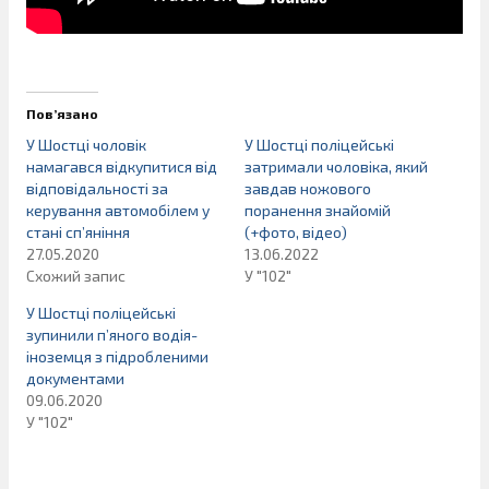
Пов’язано
У Шостці чоловік
У Шостці поліцейські
намагався відкупитися від
затримали чоловіка, який
відповідальності за
завдав ножового
керування автомобілем у
поранення знайомій
стані сп’яніння
(+фото, відео)
27.05.2020
13.06.2022
Схожий запис
У "102"
У Шостці поліцейські
зупинили п’яного водія-
іноземця з підробленими
документами
09.06.2020
У "102"