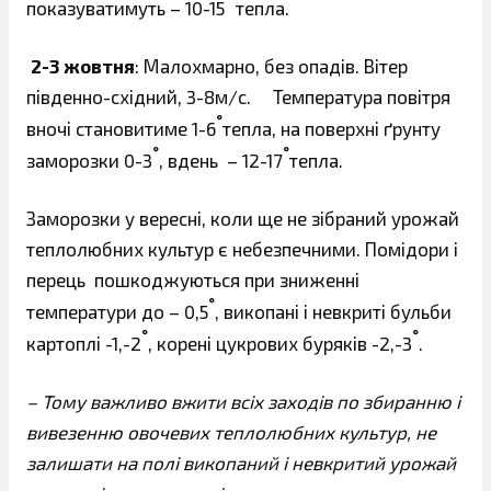
°
показуватимуть – 10-15
тепла.
2-3 жовтня
: Малохмарно, без опадів. Вітер
південно-східний, 3-8м/с. Температура повітря
°
вночі становитиме 1-6
тепла, на поверхні ґрунту
°
°
заморозки 0-3
, вдень – 12-17
тепла.
Заморозки у вересні, коли ще не зібраний урожай
теплолюбних культур є небезпечними. Помідори і
перець пошкоджуються при зниженні
°
температури до – 0,5
, викопані і невкриті бульби
°
°
картоплі -1,-2
, корені цукрових буряків -2,-3
.
– Тому важливо вжити всіх заходів по збиранню і
вивезенню овочевих теплолюбних культур, не
залишати на полі викопаний і невкритий урожай