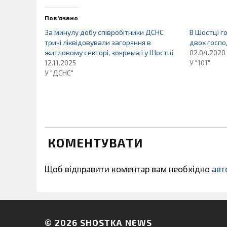
Пов’язано
За минулу добу співробітники ДСНС
В Шостці г
тричі ліквідовували загоряння в
двох госпо
житловому секторі, зокрема і у Шостці
02.04.2020
12.11.2025
У "101"
У "ДСНС"
КОМЕНТУВАТИ
Щоб відправити коментар вам необхідно
авт
© 2026
SHOSTKA NEWS