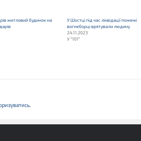
орів житловий будинок на
У Шостці під час ліквідації пожежі
дарів
вогнеборці врятували людину
24.11.2023
У "101"
оризуватись
.