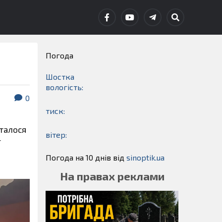
Погода
Шостка
вологість:
0
тиск:
сталося
вітер:
ї
Погода на 10 днів від
sinoptik.ua
На правах реклами