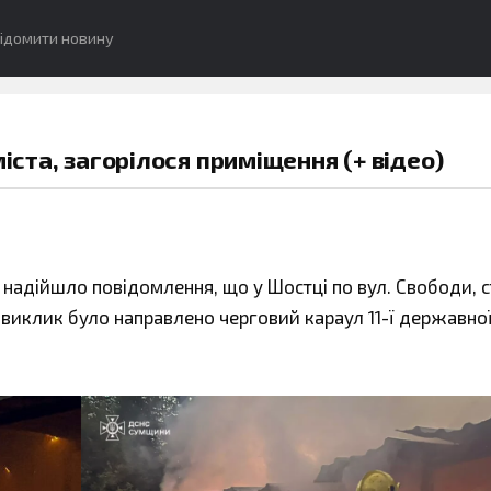
ідомити новину
міста, загорілося приміщення (+ відео)
01» надійшло повідомлення, що у Шостці по вул. Свободи, 
 виклик було направлено черговий караул 11-ї державно