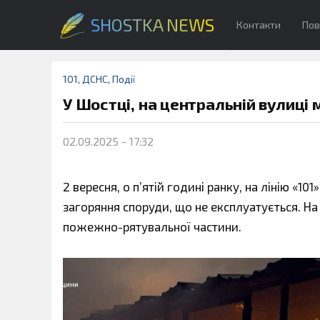
SHOSTKA NEWS
Контакти
Пов
101
,
ДСНС
,
Події
У Шостці, на центральній вулиці 
02.09.2025 - 17:32
2 вересня, о п’ятій годині ранку, на лінію «1
загоряння споруди, що не експлуатується. На
пожежно-рятувальної частини.