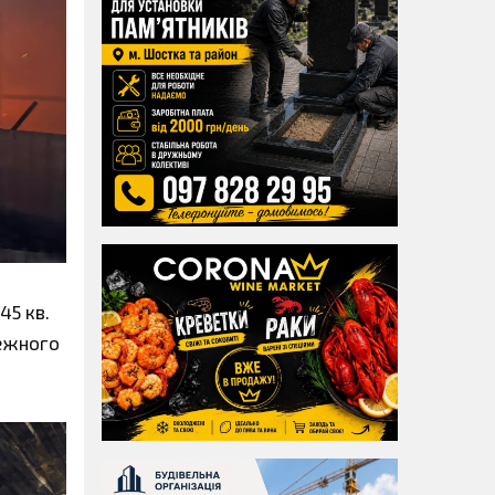
45 кв.
жежного