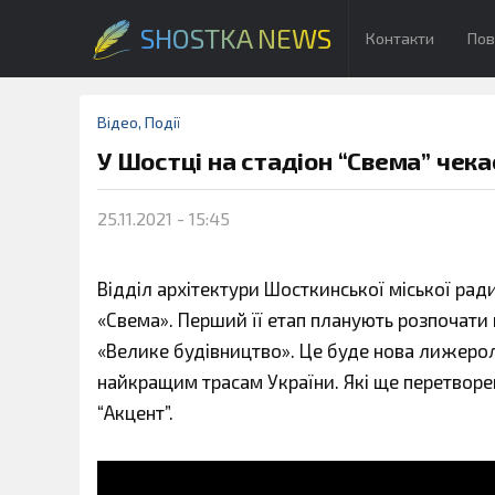
SHOSTKA NEWS
Контакти
Пов
Відео
,
Події
У Шостці на стадіон “Свема” чека
25.11.2021 - 15:45
Відділ архітектури Шосткинської міської рад
«Свема». Перший її етап планують розпочати
«Велике будівництво». Це буде нова лижероле
найкращим трасам України. Які ще перетворе
“Акцент”.