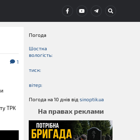
Погода
Шостка
вологість:
1
тиск:
вітер:
ми
Погода на 10 днів від
sinoptik.ua
ту ТРК
На правах реклами