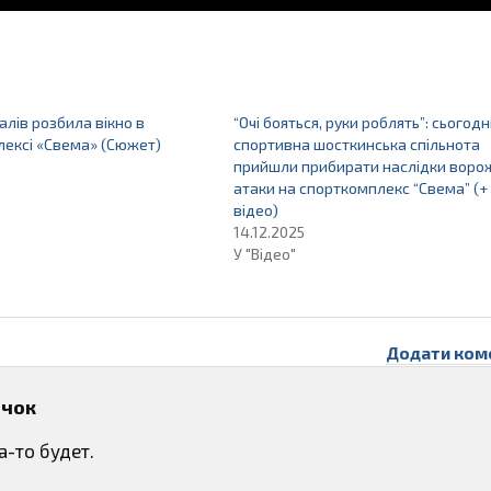
алів розбила вікно в
“Очі бояться, руки роблять”: сьогодн
лексі «Свема» (Сюжет)
спортивна шосткинська спільнота
прийшли прибирати наслідки воро
атаки на спорткомплекс “Свема” (+
відео)
14.12.2025
У "Відео"
Додати ком
ичок
а-то будет.