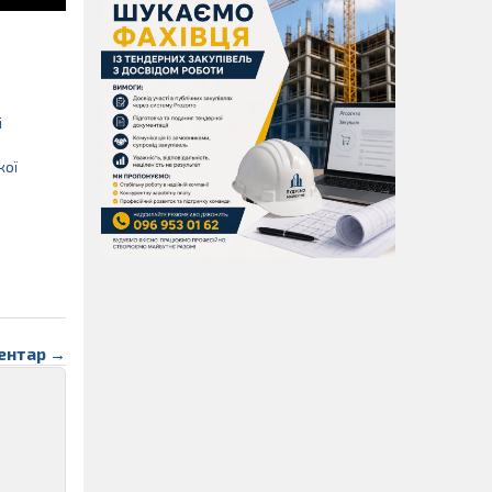
і
жої
ентар →