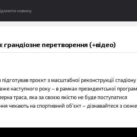
ідомити новину
є грандіозне перетворення (+відео)
и підготував проєкт з масштабної реконструкції стадіону
 вже наступного року – в рамках президентської програ
рна траса, яка за своєю якістю не буде поступатися
ння чекають на спортивний об’єкт – дізнавайтеся з сюже