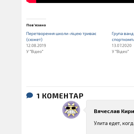
Пов’язано
Перетворення школи-ліцею триває
Група ванд
(сюжет)
спорткомп
12.08.2019
13.07.2020
У "Відео"
У "Відео"
1 КОМЕНТАР
Вячеслав Кир
Улита едет, когд