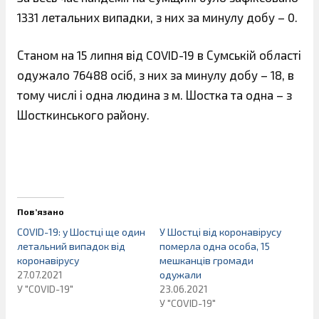
1331 летальних випадки, з них за минулу добу – 0.
Станом на 15 липня від COVID-19 в Сумській області
одужало 76488 осіб, з них за минулу добу – 18, в
тому числі і одна людина з м. Шостка та одна – з
Шосткинського району.
Пов’язано
COVID-19: у Шостці ще один
У Шостці від коронавірусу
летальний випадок від
померла одна особа, 15
коронавірусу
мешканців громади
27.07.2021
одужали
У "COVID-19"
23.06.2021
У "COVID-19"