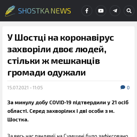
SHOSTKA NEWS
У Шостці на коронавірус
захворіли двоє людей,
стільки ж мешканців
громади одужали
15.07.2021 - 11:05
0
За минулу добу COVID-19 підтвердили у 21 осіб
області. Серед захворілих і дві особи з м.
Шостка.
За весь час пандемії на Сумщині було зафіксовано