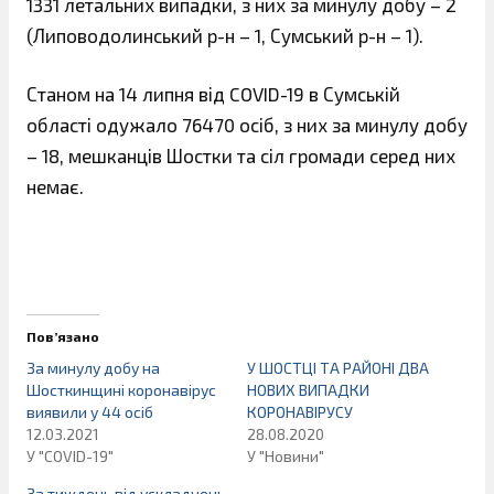
1331 летальних випадки, з них за минулу добу – 2
(Липоводолинський р-н – 1, Сумський р-н – 1).
Станом на 14 липня від COVID-19 в Сумській
області одужало 76470 осіб, з них за минулу добу
– 18, мешканців Шостки та сіл громади серед них
немає.
Пов’язано
За минулу добу на
У ШОСТЦІ ТА РАЙОНІ ДВА
Шосткинщині коронавірус
НОВИХ ВИПАДКИ
виявили у 44 осіб
КОРОНАВІРУСУ
12.03.2021
28.08.2020
У "COVID-19"
У "Новини"
За тиждень від ускладнень