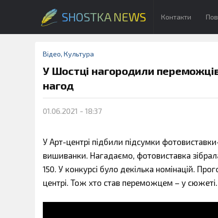
SHOSTKA NEWS
Контакти
Пов
Відео
,
Культура
У Шостці нагородили переможців
нагод
01.06.2021 - 18:37
У Арт-центрі підбили підсумки фотовиставк
вишиванки. Нагадаємо, фотовиставка зібрала 
150. У конкурсі було декілька номінацій. Пр
центрі. Тож хто став переможцем – у сюжеті.