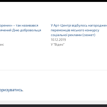
орених» – так називався
У Арт-Центрі відбулось нагородже
свячений Дню добровольця
переможців міського конкурсу
соціальної реклами (сюжет)
10.12.2019
пис
У "Відео"
оризуватись
.