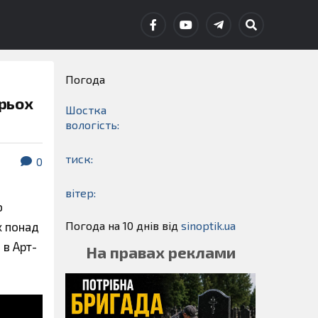
Погода
рьох
Шостка
вологість:
тиск:
0
вітер:
ю
Погода на 10 днів від
sinoptik.ua
х понад
 в Арт-
На правах реклами