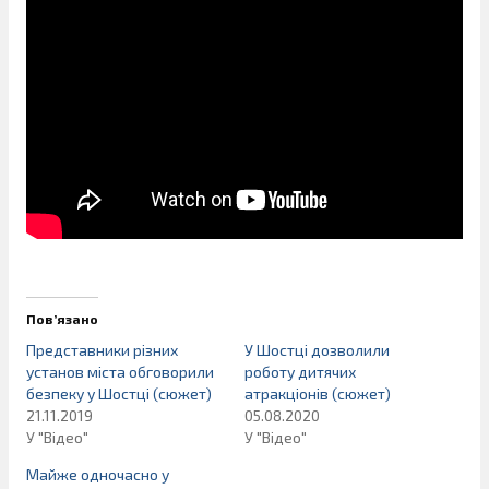
Пов’язано
Представники різних
У Шостці дозволили
установ міста обговорили
роботу дитячих
безпеку у Шостці (сюжет)
атракціонів (сюжет)
21.11.2019
05.08.2020
У "Відео"
У "Відео"
Майже одночасно у