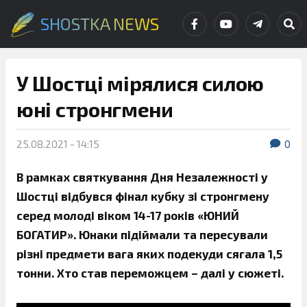
SHOSTKA NEWS
У Шостці мірялися силою
юні стронгмени
25.08.2021 - 14:15
0
В рамках святкування Дня Незалежності у
Шостці відбувся фінал кубку зі стронгмену
серед молоді віком 14-17 років «ЮНИЙ
БОГАТИР». Юнаки підіймали та пересували
різні предмети вага яких подекуди сягала 1,5
тонни. Хто став переможцем – далі у сюжеті.