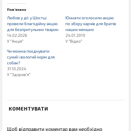
Пов’язано
Любов у дії: у Шостці
Юннати оголосили акцію
провели благодійну акцію
по збору харчів для братів
для безпритульних тварин
наших менших
14.02.2026
24.01.2019
У "Акція"
У "Відео"
Чи можна поєднувати
сухий і вологий корм для
собак?
31.10.2024
У "Здоров'я"
КОМЕНТУВАТИ
Щоб відправити коментар вам необхідно