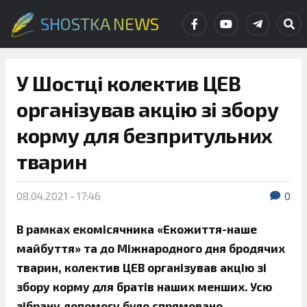
SHOSTKA NEWS
У Шостці колектив ЦЕВ
організував акцію зі збору
корму для безпритульних
тварин
08.04.2021 - 17:46
0
В рамках екомісячника «Екожиття-наше
майбуття» та до Міжнародного дня бродячих
тварин, колектив ЦЕВ організував акцію зі
збору корму для братів наших менших. Усю
зібрану допомогу було спрямовано