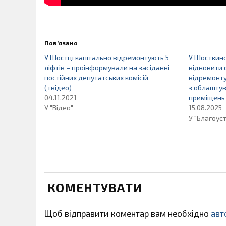
Пов’язано
У Шостці капітально відремонтують 5
У Шосткинс
ліфтів – проінформували на засіданні
відновити 
постійних депутатських комісій
відремонту
(+відео)
з облашту
04.11.2021
приміщень 
У "Відео"
15.08.2025
У "Благоуст
КОМЕНТУВАТИ
Щоб відправити коментар вам необхідно
авт