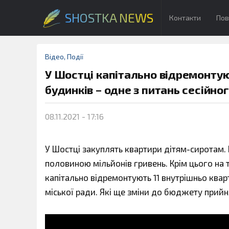
SHOSTKA NEWS
Контакти
Пов
Відео
,
Події
У Шостці капітально відремонтую
будинків – одне з питань сесійног
08.11.2021 - 17:16
У Шостці закуплять квартири дітям-сиротам. 
половиною мільйонів гривень. Крім цього на 
капітально відремонтують 11 внутрішньо кварт
міської ради. Які ще зміни до бюджету прийн