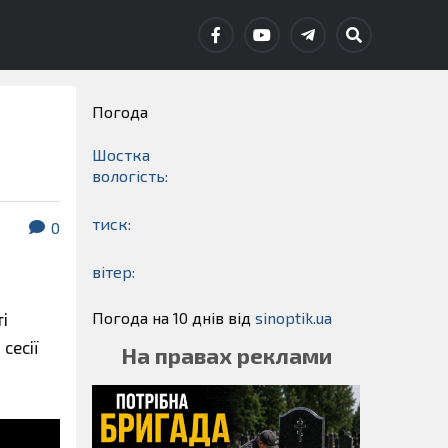
Погода
Шостка
вологість:
тиск:
0
вітер:
Погода на 10 днів від
sinoptik.ua
і
сесії
На правах реклами