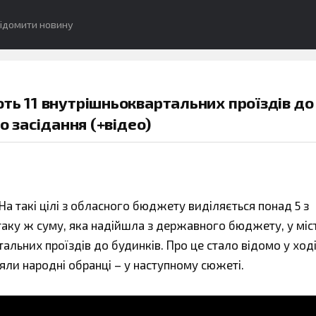
ідомити новину
ть 11 внутрішньоквартальних проїздів до
о засідання (+відео)
На такі цілі з обласного бюджету виділяється понад 5 з
таку ж суму, яка надійшла з державного бюджету, у міст
альних проїздів до будинків. Про це стало відомо у ході 
яли народні обранці – у наступному сюжеті.