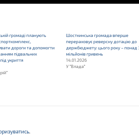
ькій громаді планують
Шосткинська громада вперше
спорткомплекс,
перераховує реверсну дотацію до
вати дороги та допомогти
держбюджету: цього року – понад 
ванням підвальних
мільйонів гривень
під укриття
14.01.2026
У "Влада"
рій"
оризуватись
.