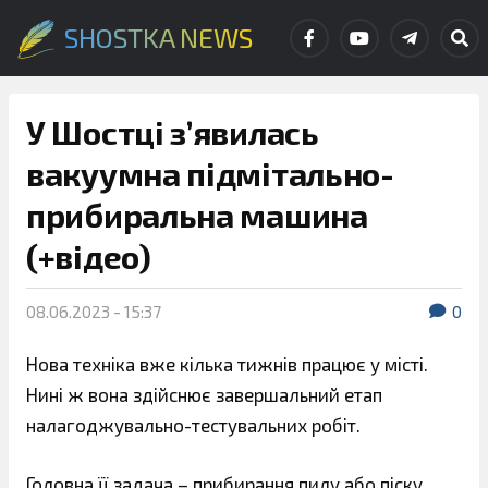
SHOSTKA NEWS
У Шостці з’явилась
вакуумна підмітально-
прибиральна машина
(+відео)
08.06.2023 - 15:37
0
Нова техніка вже кілька тижнів працює у місті.
Нині ж вона здійснює завершальний етап
налагоджувально-тестувальних робіт.
Головна її задача – прибирання пилу або піску,