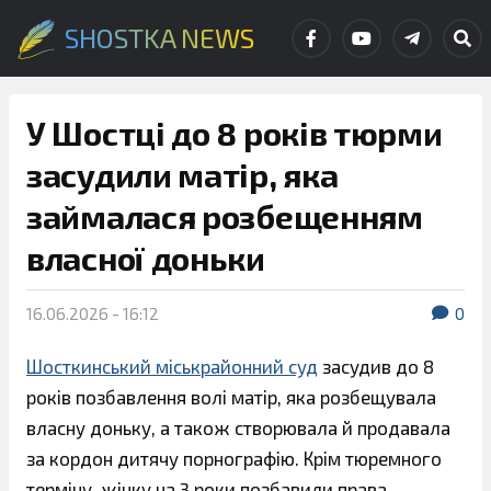
SHOSTKA NEWS
У Шостці до 8 років тюрми
засудили матір, яка
займалася розбещенням
власної доньки
16.06.2026 - 16:12
0
Шосткинський міськрайонний суд
засудив до 8
років позбавлення волі матір, яка розбещувала
власну доньку, а також створювала й продавала
за кордон дитячу порнографію. Крім тюремного
терміну, жінку на 3 роки позбавили права