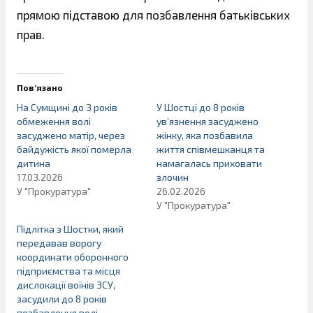
прямою підставою для позбавлення батьківських
прав.
Пов’язано
На Сумщині до 3 років
У Шостці до 8 років
обмеження волі
ув’язнення засуджено
засуджено матір, через
жінку, яка позбавила
байдужість якої померла
життя співмешканця та
дитина
намагалась приховати
17.03.2026
злочин
У "Прокуратура"
26.02.2026
У "Прокуратура"
Підлітка з Шостки, який
передавав ворогу
координати оборонного
підприємства та місця
дислокації воїнів ЗСУ,
засудили до 8 років
позбавлення волі