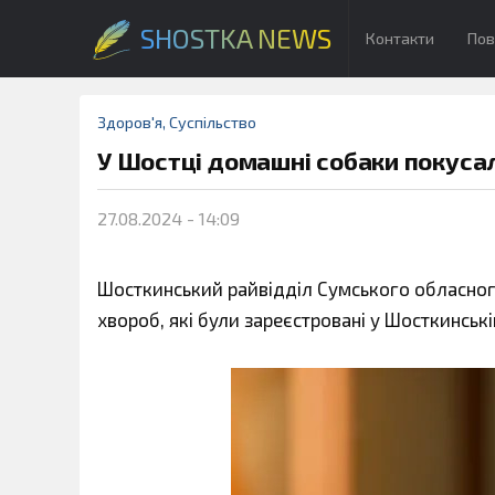
SHOSTKA NEWS
Контакти
Пов
Здоров'я
,
Суспільство
У Шостці домашні собаки покусал
27.08.2024 - 14:09
Шосткинський райвідділ Сумського обласного
хвороб, які були зареєстровані у Шосткинсь