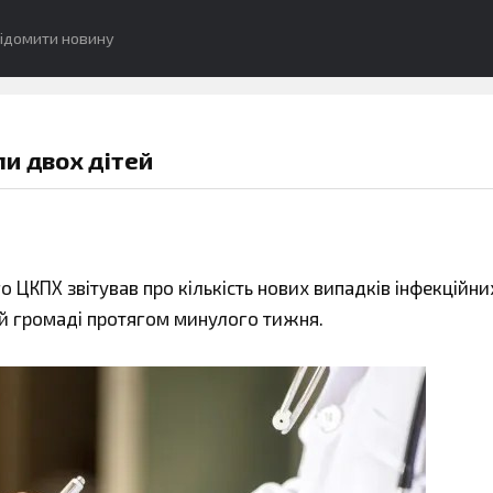
ідомити новину
и двох дітей
 ЦКПХ звітував про кількість нових випадків інфекційни
кій громаді протягом минулого тижня.