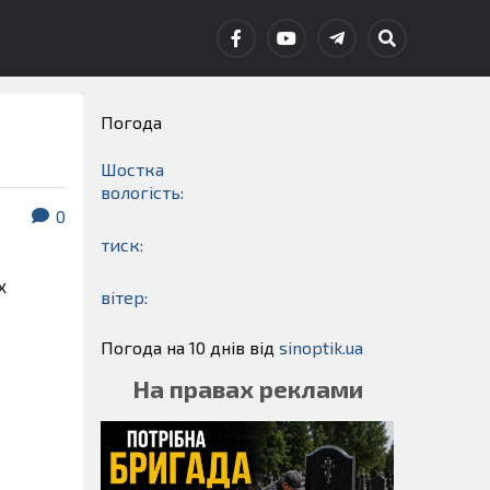
Погода
Шостка
вологість:
0
тиск:
х
вітер:
Погода на 10 днів від
sinoptik.ua
На правах реклами