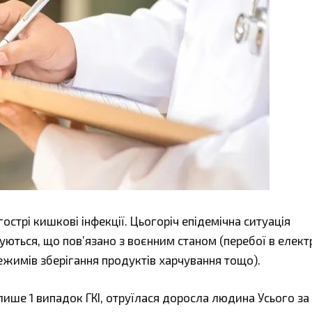
острі кишкові інфекції. Цьогоріч епідемічна ситуація
ються, що пов’язано з воєнним станом (перебої в елект
жимів зберігання продуктів харчування тощо).
ише 1 випадок ГКІ, отруїлася доросла людина Усього за