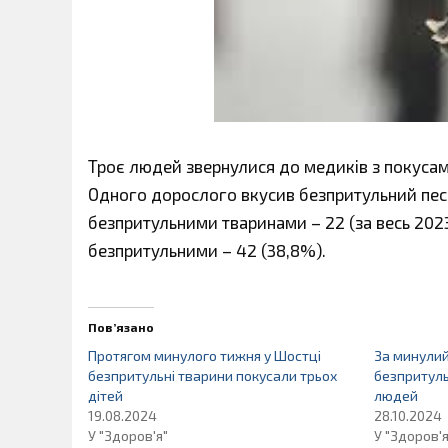
Троє людей звернулися до медиків з покусами
Одного дорослого вкусив безпритульний пес. 
безпритульними тваринами – 22 (за весь 2023
безпритульними – 42 (38,8%).
Пов’язано
Протягом минулого тижня у Шостці
За минулий
безпритульні тварини покусали трьох
безпритуль
дітей
людей
19.08.2024
28.10.2024
У "Здоров'я"
У "Здоров'я