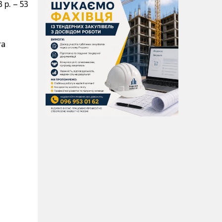
 р. – 53
та