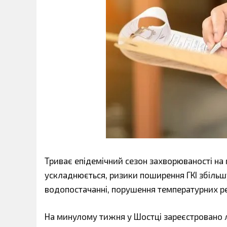
Триває епідемічний сезон захворюваності на г
ускладнюється, ризики поширення ГКІ збільшу
водопостачанні, порушення температурних ре
На минулому тижня у Шостці зареєстровано л