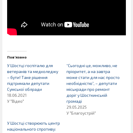
Пов’язано
У Шостці госпіталю для
“Сьогодні це, можливо, не
ветеранів та медколеджу
пріоритет, а на завтра
– бути! Таке рішення
може стати для нас просто
підтримали депутати
необхідністю”, – депутати
Сумської облради
міськради про ремонт
18.06.2021
доріг у Шосткинській
У "Відео"
громаді
29.05.2025
У "Благоустрій"
У Шостці створюють центр
національного спротиву: