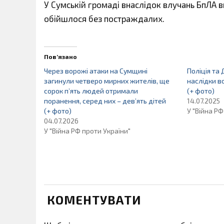
У Сумській громаді внаслідок влучань БпЛА 
обійшлося без постраждалих.
Пов’язано
Через ворожі атаки на Сумщині
Поліція т
загинули четверо мирних жителів, ще
наслідки в
сорок п’ять людей отримали
(+ фото)
поранення, серед них – дев’ять дітей
14.07.2025
(+ фото)
У "Війна РФ
04.07.2026
У "Війна РФ проти України"
КОМЕНТУВАТИ