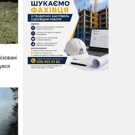
ізовані
увся