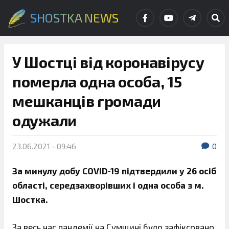
SHOSTKA NEWS
У Шостці від коронавірусу
померла одна особа, 15
мешканців громади
одужали
23.06.2021 - 09:46
0
За минулу добу COVID-19 підтвердили у 26 осіб
області, середзахворівших і одна особа з м.
Шостка.
За весь час пандемії на Сумщині було зафіксовано