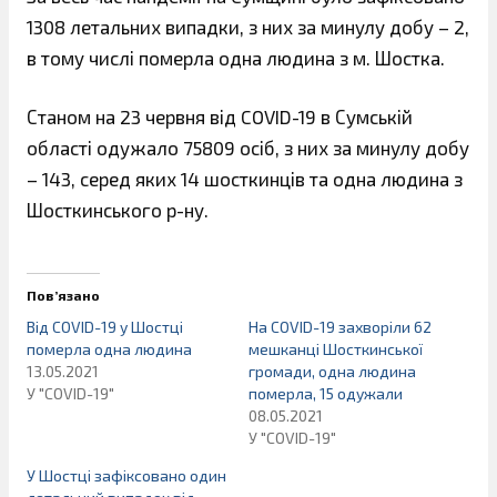
1308 летальних випадки, з них за минулу добу – 2,
в тому числі померла одна людина з м. Шостка.
Станом на 23 червня від COVID-19 в Сумській
області одужало 75809 осіб, з них за минулу добу
– 143, серед яких 14 шосткинців та одна людина з
Шосткинського р-ну.
Пов’язано
Від COVID-19 у Шостці
На COVID-19 захворіли 62
померла одна людина
мешканці Шосткинської
13.05.2021
громади, одна людина
У "COVID-19"
померла, 15 одужали
08.05.2021
У "COVID-19"
У Шостці зафіксовано один