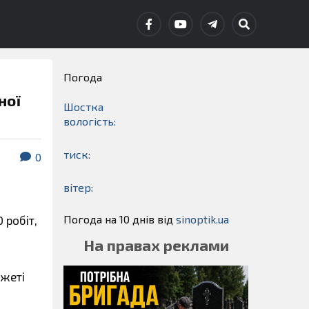
Погода
ної
Шостка
вологість:
тиск:
0
вітер:
Погода на 10 днів від
sinoptik.ua
 робіт,
На правах реклами
южеті