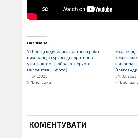
Пов’язано
У Шостці відкрилась виставка робіт
«Барви рід
вихованців гуртків декоративно-
землякам»:
ужиткового та образотворчого
відкрилась
мистецтва (+ фото)
Олександр
11.04.2025
04.09.2025
У "Виставка"
У "Виставк
КОМЕНТУВАТИ