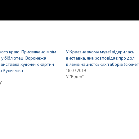
ного краю. Присвячено моїм
У Краєзнавчому музеї відкрилась
 у бібліотеці Воронежа
виставка, яка розповідає про долі
 виставка художніх картин
в’язнів нацистських таборів (сюжет
а Куліченка
18.07.2019
У "Відео"
а"