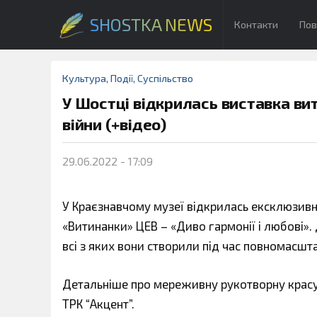
SHOSTKA NEWS
Контакти
Пов
Культура
,
Події
,
Суспільство
У Шостці відкрилась виставка ви
війни (+відео)
29.06.2022 - 17:09
У Краєзнавчому музеї відкрилась ексклюзивн
«Витинанки» ЦЕВ – «Диво гармонії і любові». 
всі з яких вони створили під час повномасшта
Детальніше про мереживну рукотворну красу, 
ТРК “Акцент”.