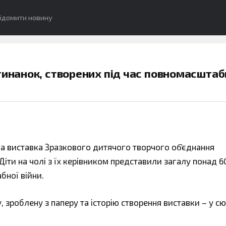
ідомити новину
тинанок, створених під час повномасштаб
а виставка Зразкового дитячого творчого об҆єднання
Діти на чолі з їх керівником представили загалу понад 60
бної війни.
зроблену з паперу та історію створення виставки – у с