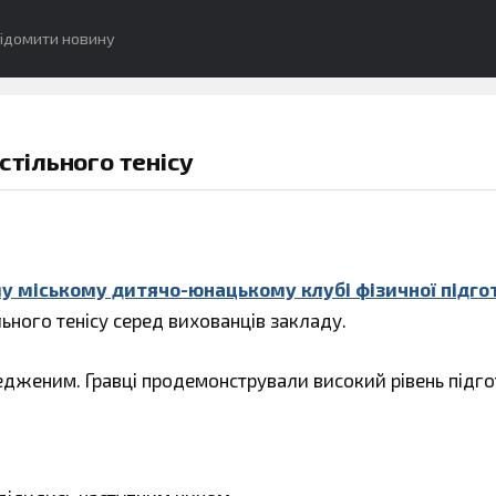
ідомити новину
стільного тенісу
 міському дитячо-юнацькому клубі фізичної підго
льного тенісу серед вихованців закладу.
едженим. Гравці продемонстрували високий рівень підг