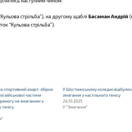
оділились наступним чином:
“Кульова стрільба”), на другому щаблі
Басаман Андрій
(
ток “Кульова стрільба”).
та спортивний азарт: збірна
У Шосткинському коледжі відбулис
ої військової частини
змагання з настільного тенісу
ремогу на змаганнях з
24.10.2025
о тенісу
У "Змагання"
я"