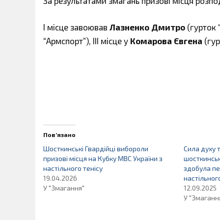
За результатами змагань призові місця розп
І місце завоював
Лазненко Дмитро
(гурток 
“Армспорт”), ІІІ місце у
Комарова Євгена
(гур
Пов’язано
Шосткинські Гвардійці вибороли
Сила духу 
призові місця на Кубку МВС України з
шосткинськ
настільного тенісу
здобула пе
19.04.2026
настільног
У "Змагання"
12.09.2025
У "Змаганн