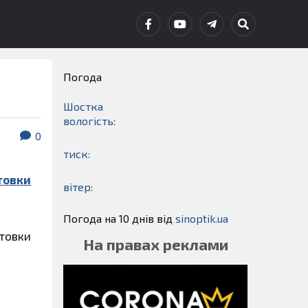
Погода
Шостка
вологість:
0
тиск:
товки
вітер:
Погода на 10 днів від
sinoptik.ua
отовки
На правах реклами