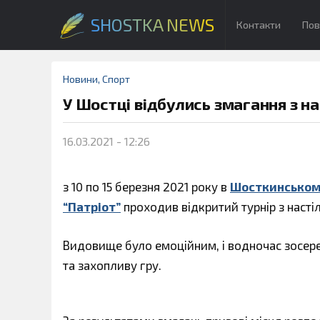
SHOSTKA NEWS
Контакти
Пов
Новини
,
Спорт
У Шостці відбулись змагання з на
16.03.2021 - 12:26
з 10 по 15 березня 2021 року в
Шосткинському
“Патріот”
проходив відкритий турнір з насті
Видовище було емоційним, і водночас зосер
та захопливу гру.