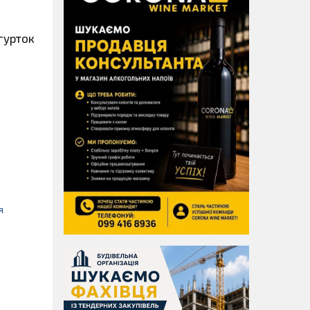
гурток
я