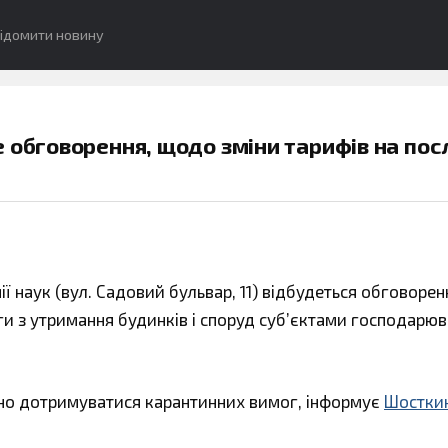
ідомити новину
 обговорення, щодо зміни тарифів на пос
ї наук (вул. Садовий бульвар, 11) відбудеться обговорен
ги з утримання будинків і споруд суб’єктами господарюв
дно дотримуватися карантинних вимог, інформує
Шостки