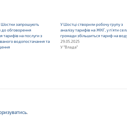
 Шостки запрошують
У Шостці створили робочу групу з
я до обговорення
аналізу тарифів на ЖКГ, у п’яти сел
я тарифів на послуги з
громади збільшиться тариф на вод
ваного водопостачання та
29.05.2025
дення
У "Влада"
оризуватись
.