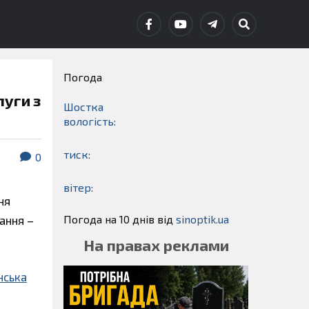
Погода
луги з
Шостка
вологість:
тиск:
0
вітер:
ня
Погода на 10 днів від
sinoptik.ua
ання –
На правах реклами
нська