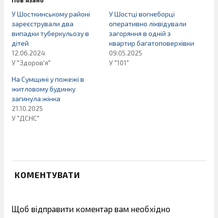
У Шосткинському районі
У Шостці вогнеборці
зареєстрували два
оперативно ліквідували
випадки туберкульозу в
загоряння в одній з
дітей
квартир багатоповерхівки
12.06.2024
09.05.2025
У "Здоров'я"
У "101"
На Сумщині у пожежі в
житловому будинку
загинула жінка
21.10.2025
У "ДСНС"
КОМЕНТУВАТИ
Щоб відправити коментар вам необхідно